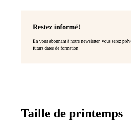
Restez informé!
En vous abonnant à notre newsletter, vous serez pré
futurs dates de formation
La
Le
tai
greffage
de
pr
Taille de printemps