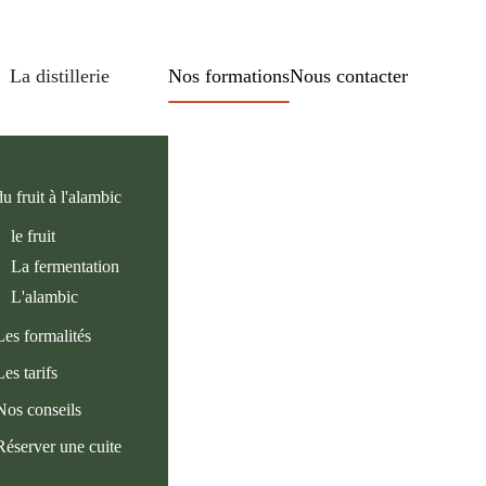
La distillerie
Nos formations
Nous contacter
du fruit à l'alambic
le fruit
La fermentation
L'alambic
Les formalités
Les tarifs
Nos conseils
Réserver une cuite