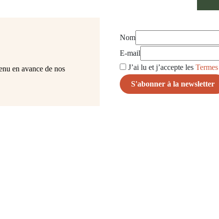
Nom
E-mail
J’ai lu et j’accepte les
Termes 
venu en avance de nos
la
lle
taille
en
intemps
vert