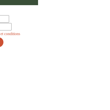
et conditions
préparation
protection
des
des
moûts
végétaux